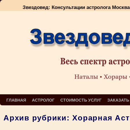
Звездовед: Консультации астролога Москва
Перейти к основному содержимому
Перейти к дополнительному содержимому
ГЛАВНАЯ
АСТРОЛОГ
СТОИМОСТЬ УСЛУГ
ЗАКАЗАТЬ
Архив рубрики:
Хорарная Ас